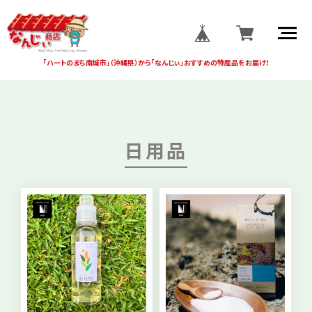
「ハートのまち南城市」
（沖縄県）から
「なんじぃ」おすすめの
特産品をお届け！
日用品