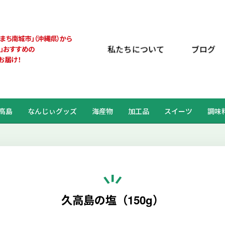
のまち南城市」
（沖縄県）から
私たちについて
ブログ
ぃ」おすすめの
お届け！
高島
なんじぃグッズ
海産物
加工品
スイーツ
調味
久高島の塩（150g）