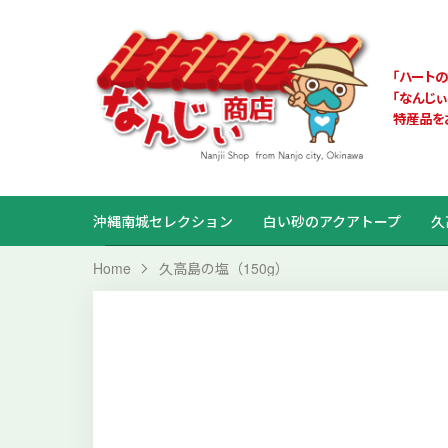
「ハート
「なんじ
特産品を
沖縄南城セレクション
白い砂のアクアトープ
久
Home
久高島の塩（150g）