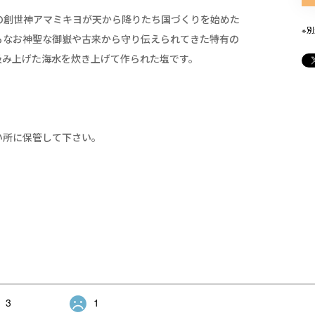
の創世神アマミキヨが天から降りたち国づくりを始めた
※
もなお神聖な御嶽や古来から守り伝えられてきた特有の
汲み上げた海水を炊き上げて作られた塩です。
い所に保管して下さい。
3
1