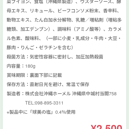
菜ブイヨン、食塩（沖縄県製造）、ウスターソース、酵
母エキス、リキュール、ビーフコンソメ粉末、香辛料、
動物エキス、たん白加水分解物、乳糖／増粘剤（増粘多
糖類、加工デンプン）、調味料（アミノ酸等）、カラメ
ル色素、酸味料、（一部に小麦・乳成分・牛肉・大豆・
豚肉・りんご・ゼラチンを含む）
殺菌方法：気密性容器に密封し、加圧加熱殺菌
内容量：180g
賞味期限：裏面下部に記載
保存方法：直射日光を避け、常温で保存
製造者：株式会社沖縄ホーメル 沖縄県中城村当間758
TEL:098-895-3311
※製品中に「球美の塩」0.4％使用
¥2,500