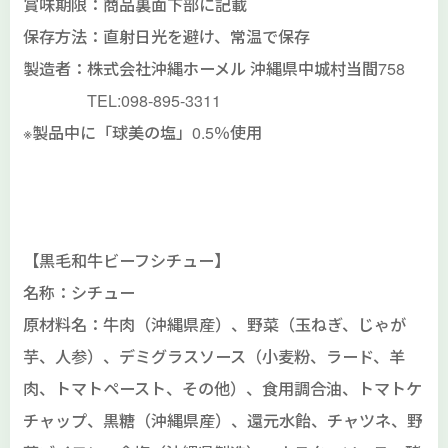
賞味期限：商品裏面下部に記載
保存方法：直射日光を避け、常温で保存
製造者：株式会社沖縄ホーメル 沖縄県中城村当間758
TEL:098-895-3311
※製品中に「球美の塩」0.5％使用
【黒毛和牛ビーフシチュー】
名称：シチュー
原材料名：牛肉（沖縄県産）、野菜（玉ねぎ、じゃが
芋、人参）、デミグラスソース（小麦粉、ラード、羊
肉、トマトペースト、その他）、食用調合油、トマトケ
チャップ、黒糖（沖縄県産）、還元水飴、チャツネ、野