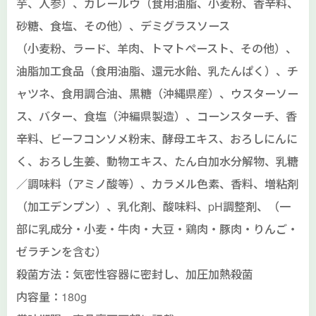
芋、人参）、カレールウ（食用油脂、小麦粉、香辛料、
砂糖、食塩、その他）、デミグラスソース
（小麦粉、ラード、羊肉、トマトペースト、その他）、
油脂加工食品（食用油脂、還元水飴、乳たんぱく）、チ
ャツネ、食用調合油、黒糖（沖縄県産）、ウスターソー
ス、バター、食塩（沖編県製造）、コーンスターチ、香
辛料、ビーフコンソメ粉末、酵母エキス、おろしにんに
く、おろし生姜、動物エキス、たん白加水分解物、乳糖
／調味料（アミノ酸等）、カラメル色素、香料、増粘剤
（加工デンプン）、乳化剤、酸味料、pH調整剤、（一
部に乳成分・小麦・牛肉・大豆・鶏肉・豚肉・りんご・
ゼラチンを含む）
殺菌方法：気密性容器に密封し、加圧加熱殺菌
内容量：180g