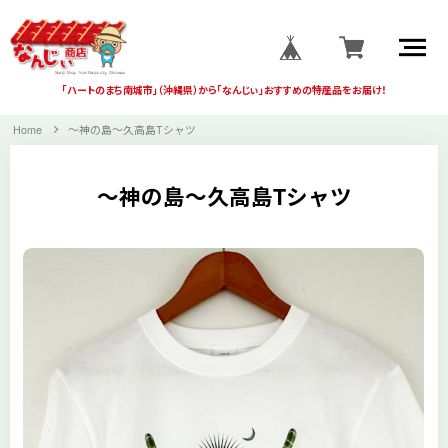
「ハートのまち南城市」
（沖縄県）から
「なんじぃ」おすすめの
特産品をお届け！
Home
～神の島～久高島Tシャツ
～神の島～久高島Tシャツ