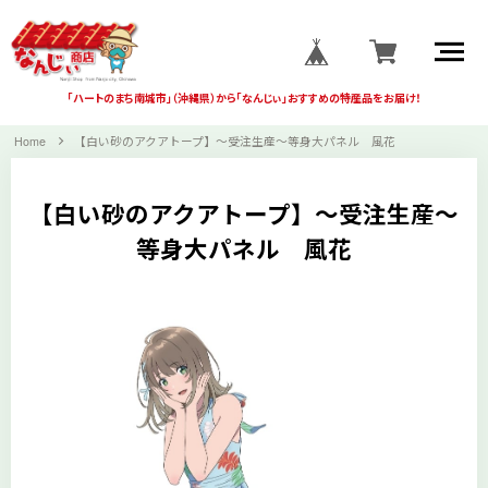
「ハートのまち南城市」
（沖縄県）から
「なんじぃ」おすすめの
特産品をお届け！
Home
【白い砂のアクアトープ】～受注生産～等身大パネル 風花
【白い砂のアクアトープ】～受注生産～
等身大パネル 風花