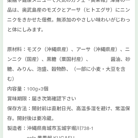
品は、奥武島産のモズクとアーサ（ヒトエグサ）にニン
ニクをきかせた佃煮。無添加のやさしい味わいがじわっ
と体にしみます。
原材料：モズク（沖縄県産）、アーサ（沖縄県産）、ニ
ンニク（国産）、黒糖（粟国村産）、 醤油、砂
糖、みりん、泡盛、穀物酢、（一部に小麦・大豆を含
む）
内容量：100g×3個
賞味期限：届き次第確認下さい
保存方法：開封前は直射日光、高温多湿を避け、常温保
存。開封後は要冷蔵。
製造者：沖縄県南城市玉城字堀川738-1
cafe 黄果報 KUGAFU