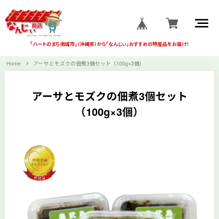
「ハートのまち南城市」
（沖縄県）から
「なんじぃ」おすすめの
特産品をお届け！
Home
アーサとモズクの佃煮3個セット（100g×3個）
アーサとモズクの佃煮3個セット
（100g×3個）