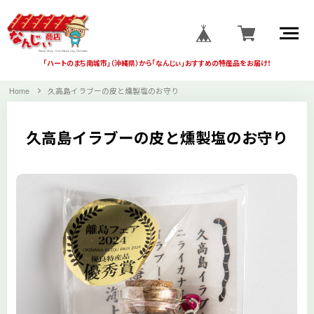
「ハートのまち南城市」
（沖縄県）から
「なんじぃ」おすすめの
特産品をお届け！
Home
久高島イラブーの皮と燻製塩のお守り
久高島イラブーの皮と燻製塩のお守り